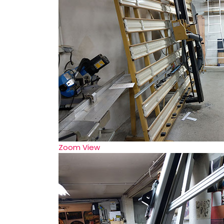
Zoom
View