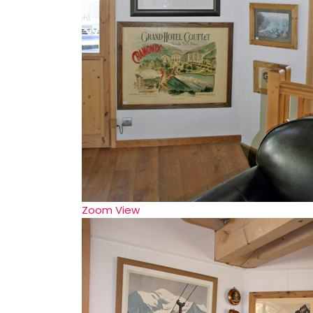
Zoom
View