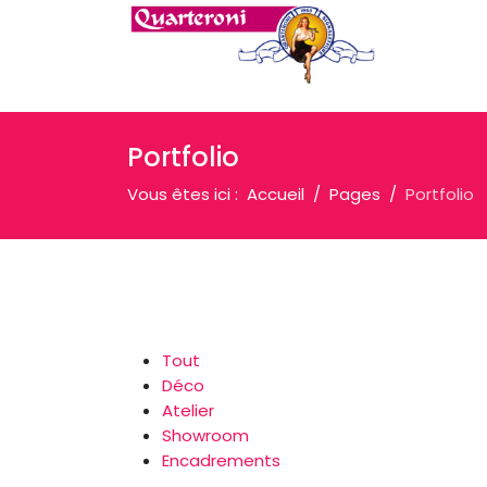
Portfolio
Vous êtes ici :
Accueil
Pages
Portfolio
Tout
Déco
Atelier
Showroom
Encadrements