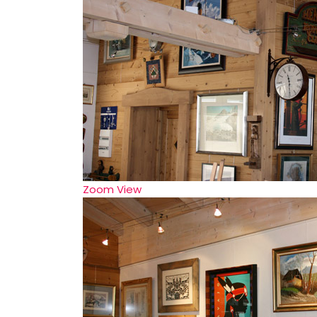
Zoom
View