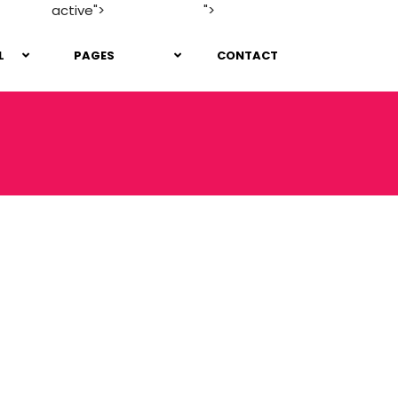
active">
">
L
PAGES
CONTACT