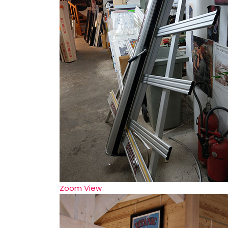
Zoom
View