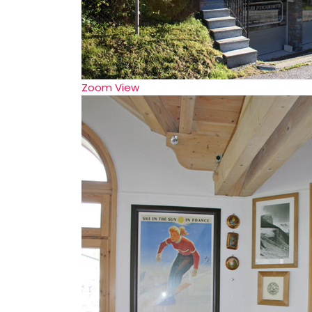
Zoom
View