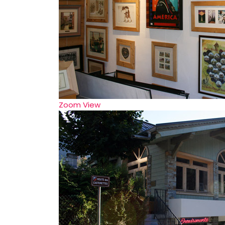
Zoom
View