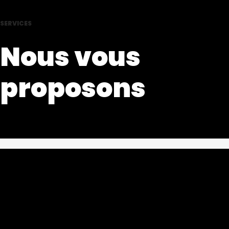
SERVICES
Nous vous
proposons
Encadrements
Pour tous vos travaux d’encadrements (tableaux, aquarelles,
affiches, posters, lithographies, photos, miroirs, gravures,
broderies ...etc...)
pour particuliers, professionnels ou collectivités.