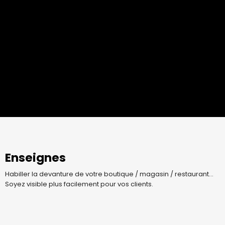
Impression numérique
En 1963, l’atelier Quartéroni réalisait déjà vos publicités en lettres
peintes à la main ! Aujourd’hui, doté des outils d'impression
numértique et de découpe les plus actuels, l’entreprise réalise et
applique votre communication sur tous supports,
adhésif,
banderole, panneau, véhicule.
Enseignes
Habiller la devanture de votre boutique / magasin / restaurant...
Soyez visible plus facilement pour vos clients.